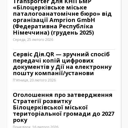
Transporter для КНП БМР
«Білоцерківське міське
паталогоанатомічне бюро» від
організації Amprion GmbH
(Федеративна Республіка
Німеччина) (грудень 2025)
Середа, 25 лютого 2026
Сервіс Дія.QR — зручний спосіб
передачі копій цифрових
документів у Дії на електронну
пошту компанії/установи
П'ятниця, 20 лютого 2026
Оголошення про затвердження
Стратегії розвитку
Білоцерківської міської
територіальної громади до 2027
року
Понеділок, 16 лютого 2026