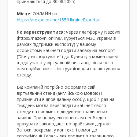
приймаються до 30.08.2025).
Місце:
ОНЛАЙН на
https://atexpo.online/155/UkraineExports/
.
Як зареєструватися:
через платформу Nazovni
(https://nazovni.online/, курується МЗС України в
рамках підтримки експорту) у вашому
особистому кабінеті подати заявку на експорт
("Хочу експортувати") до Кувейту з коментарем
щодо участі у віртуальній виставці, після чого
вам надійде лист з інструкцією для налаштування
стенду.
Від компаній потрібно оформити свій
віртуальний стенд (англійською мовою) і
призначити відповідальну особу, щоб 1 раз на
тиждень могла переглядати кабінет свого
стенду на предмет відвідувачів і залишених
заявок. При цьому експонентам необхідно
врахувати законодавство арабських держав
Затоки, зокрема, у контексті вимог до
сертифікації Халяль для продуктів тваринного