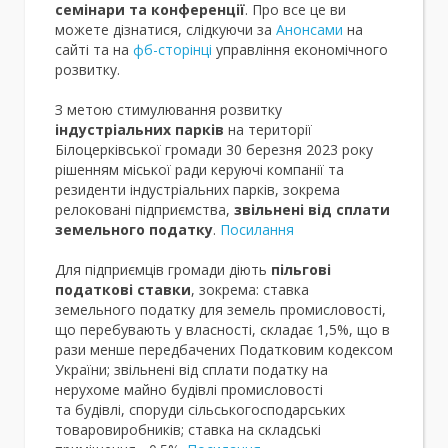
семінари та конференції
. Про все це ви
можете дізнатися, слідкуючи за
Анонсами
на
сайті та на
фб-сторінці
управління економічного
розвитку.
З метою стимулювання розвитку
індустріальних парків
на території
Білоцерківської громади 30 березня 2023 року
рішенням міської ради керуючі компанії та
резиденти індустріальних парків, зокрема
релоковані підприємства,
звільнені від сплати
земельного податку
.
Посилання
Для підприємців громади діють
пільгові
податкові ставки
, зокрема: ставка
земельного податку для земель промисловості,
що перебувають у власності, складає 1,5%, що в
рази менше передбачених Податковим кодексом
України; звільнені від сплати податку на
нерухоме майно будівлі промисловості
та будівлі, споруди сільськогосподарських
товаровиробників; ставка на складські