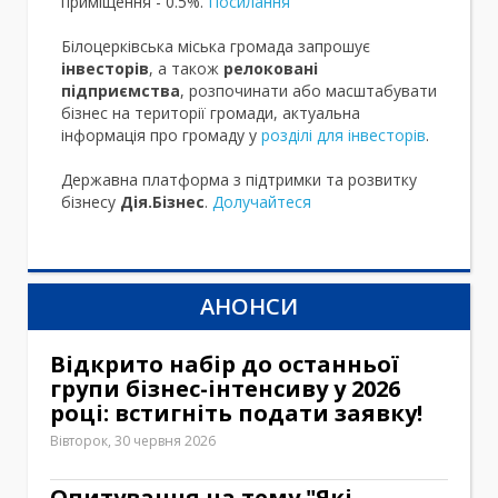
приміщення - 0.5%.
Посилання
Білоцерківська міська громада запрошує
інвесторів
, а також
релоковані
підприємства
, розпочинати або масштабувати
бізнес на території громади, актуальна
інформація про громаду у
розділі для інвесторів
.
Державна платформа з підтримки та розвитку
бізнесу
Дія.Бізнес
.
Долучайтеся
АНОНСИ
Відкрито набір до останньої
групи бізнес-інтенсиву у 2026
році: встигніть подати заявку!
Вівторок, 30 червня 2026
Опитування на тему "Які