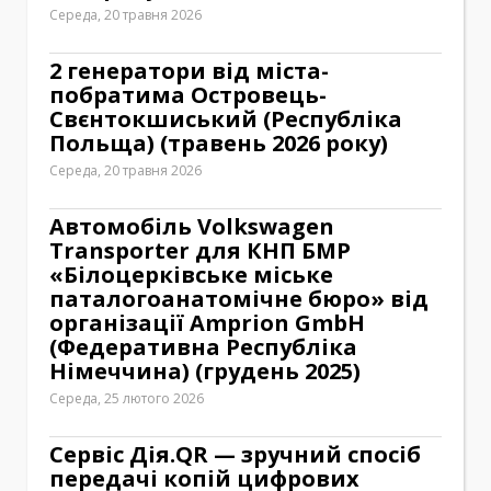
Середа, 20 травня 2026
2 генератори від міста-
побратима Островець-
Свєнтокшиський (Республіка
Польща) (травень 2026 року)
Середа, 20 травня 2026
Автомобіль Volkswagen
Transporter для КНП БМР
«Білоцерківське міське
паталогоанатомічне бюро» від
організації Amprion GmbH
(Федеративна Республіка
Німеччина) (грудень 2025)
Середа, 25 лютого 2026
Сервіс Дія.QR — зручний спосіб
передачі копій цифрових