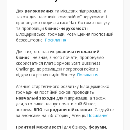
Для
релокованих
та місцевих підприємців, а
також для власників комерційної нерухомості
пропонуємо скористатися Чат-ботом з пошуку
та пропозицій
бізнес-нерухомості
Білоцерківської громади. Розміщення пропозицій
безкоштовне.
Посилання
Для тих, хто планує
розпочати власний
бізнес
і не знає, з чого почати, пропонуємо
скористатися платформою Start Bussiness
Challenge, де розміщені покрокові кейси з
відкриття різних видів бізнесу.
Посилання
Агенція стартегічного розвитку Білоцерківської
громади на постійній основі проводить
навчальні заходи
для підприємців, а також
для, хто лише планує почати свій бізнес,
зокрема
ВПО та родини військових
. Слідкуйте
за анонсами на фб-сторінці Агенції.
Посилання
Грантові можливості
для бізнесу,
форуми,