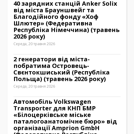
40 зарядних станцій Anker Solix
від міста Брауншвейг та
Благодійного фонду «Хоф
Шлютер» (Федеративна
Республіка Німеччина) (травень
2026 року)
Середа, 20 травня 2026
2 генератори від міста-
побратима Островець-
Свєнтокшиський (Республіка
Польща) (травень 2026 року)
Середа, 20 травня 2026
Автомобіль Volkswagen
Transporter для КНП БМР
«Білоцерківське міське
паталогоанатомічне бюро» від
організації Amprion GmbH