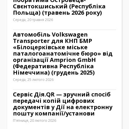
Свєнтокшиський (Республіка
Польща) (травень 2026 року)
Середа, 20 травня 2026
Автомобіль Volkswagen
Transporter для КНП БМР
«Білоцерківське міське
паталогоанатомічне бюро» від
організації Amprion GmbH
(Федеративна Республіка
Німеччина) (грудень 2025)
Середа, 25 лютого 2026
Сервіс Дія.QR — зручний спосіб
передачі копій цифрових
документів у Дії на електронну
пошту компанії/установи
П'ятниця, 20 лютого 2026