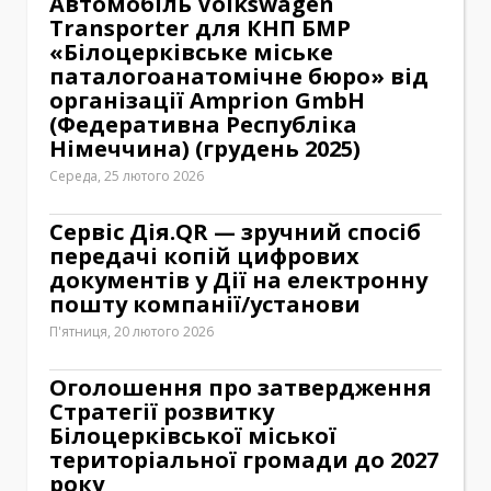
Автомобіль Volkswagen
Transporter для КНП БМР
«Білоцерківське міське
паталогоанатомічне бюро» від
організації Amprion GmbH
(Федеративна Республіка
Німеччина) (грудень 2025)
Середа, 25 лютого 2026
Сервіс Дія.QR — зручний спосіб
передачі копій цифрових
документів у Дії на електронну
пошту компанії/установи
П'ятниця, 20 лютого 2026
Оголошення про затвердження
Стратегії розвитку
Білоцерківської міської
територіальної громади до 2027
року