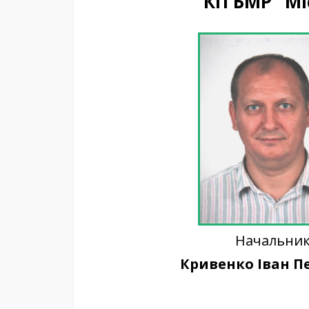
КП БМР "Мі
Начальни
Кривенко Іван П