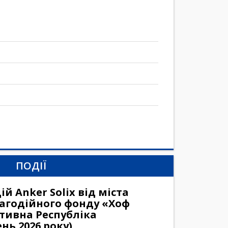
ПОДІЇ
й Anker Solix від міста
агодійного фонду «Хоф
тивна Республіка
нь 2026 року)