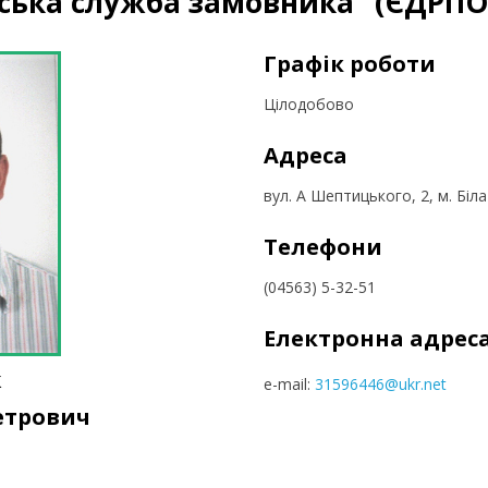
ська служба замовника" (ЄДРПО
Графік роботи
Цілодобово
Адреса
вул. А Шептицького, 2, м. Біл
Телефони
(04563) 5-32-51
Електронна адрес
к
e-mail:
31596446@ukr.net
етрович