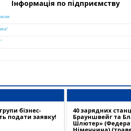
Інформація по підприємству
ником
ика"
"
групи бізнес-
40 зарядних станці
іть подати заявку!
Брауншвейг та Бл
Шлютер» (Федера
Німеччина) (траве