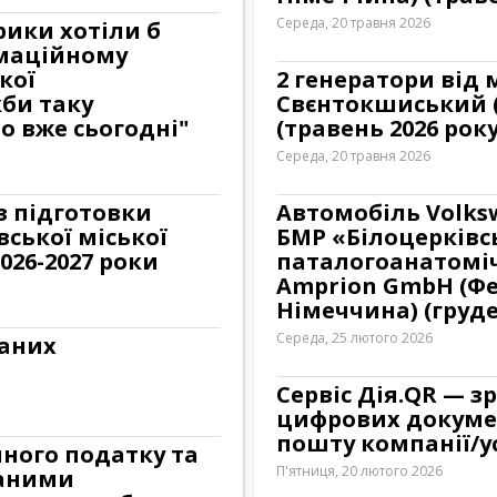
Середа, 20 травня 2026
рики хотіли б
маційному
кої
2 генератори від
кби таку
Свєнтокшиський 
 вже сьогодні"
(травень 2026 року
Середа, 20 травня 2026
з підготовки
Автомобіль Volks
вської міської
БМР «Білоцерківс
026-2027 роки
паталогоанатоміч
Amprion GmbH (Фе
Німеччина) (груде
Середа, 25 лютого 2026
ваних
Сервіс Дія.QR — з
цифрових докумен
пошту компанії/у
ного податку та
П'ятниця, 20 лютого 2026
ваними