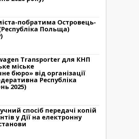
 міста-побратима Островець-
(Республіка Польща)
)
wagen Transporter для КНП
ьке міське
не бюро» від організації
деративна Республіка
нь 2025)
ручний спосіб передачі копій
тів у Дії на електронну
станови