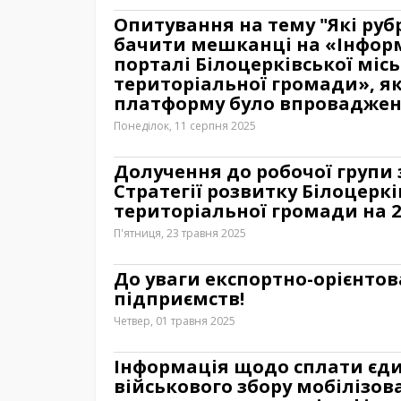
Опитування на тему "Які руб
бачити мешканці на «Інфор
порталі Білоцерківської місь
територіальної громади», я
платформу було впроваджено
Понеділок, 11 серпня 2025
Долучення до робочої групи 
Стратегії розвитку Білоцеркі
територіальної громади на 2
П'ятниця, 23 травня 2025
До уваги експортно-орієнто
підприємств!
Четвер, 01 травня 2025
Інформація щодо сплати єди
військового збору мобілізо