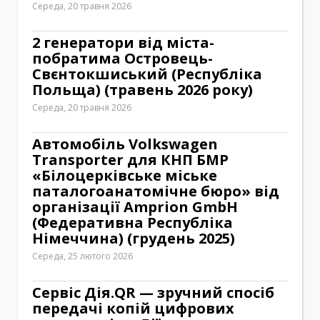
Середа, 20 травня 2026
2 генератори від міста-
побратима Островець-
Свєнтокшиський (Республіка
Польща) (травень 2026 року)
Середа, 20 травня 2026
Автомобіль Volkswagen
Transporter для КНП БМР
«Білоцерківське міське
паталогоанатомічне бюро» від
організації Amprion GmbH
(Федеративна Республіка
Німеччина) (грудень 2025)
Середа, 25 лютого 2026
Сервіс Дія.QR — зручний спосіб
передачі копій цифрових