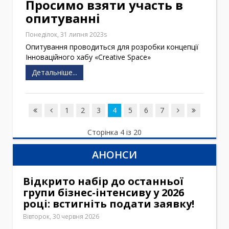
Просимо взяти участь в
опитуванні
Понеділок, 31 липня 2023s
Опитування проводиться для розробки концепції
Інноваційного хабу «Creative Space»
Детальніше...
1
2
3
4
5
6
7
Сторінка 4 із 20
АНОНСИ
Відкрито набір до останньої
групи бізнес-інтенсиву у 2026
році: встигніть подати заявку!
Вівторок, 30 червня 2026