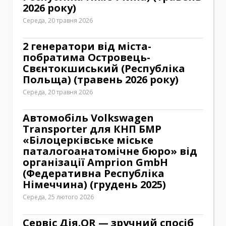
2026 року)
Середа, 20 травня 2026
2 генератори від міста-
побратима Островець-
Свєнтокшиський (Республіка
Польща) (травень 2026 року)
Середа, 20 травня 2026
Автомобіль Volkswagen
Transporter для КНП БМР
«Білоцерківське міське
паталогоанатомічне бюро» від
організації Amprion GmbH
(Федеративна Республіка
Німеччина) (грудень 2025)
Середа, 25 лютого 2026
Сервіс Дія.QR — зручний спосіб