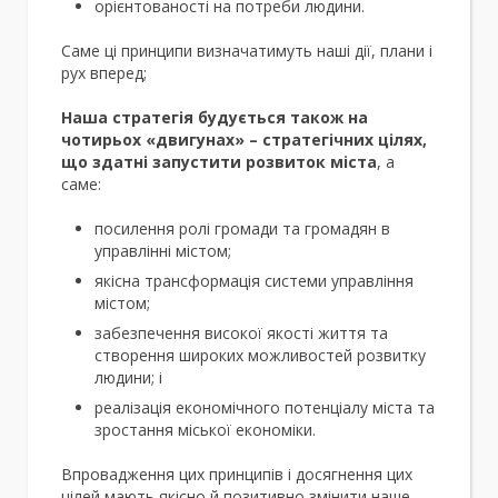
орієнтованості на потреби людини.
Саме ці принципи визначатимуть наші дії, плани і
рух вперед;
Наша стратегія будується також на
чотирьох «двигунах» – стратегічних цілях,
що здатні запустити розвиток міста
, а
саме:
посилення ролі громади та громадян в
управлінні містом;
якісна трансформація системи управління
містом;
забезпечення високої якості життя та
створення широких можливостей розвитку
людини; і
реалізація економічного потенціалу міста та
зростання міської економіки.
Впровадження цих принципів і досягнення цих
цілей мають якісно й позитивно змінити наше