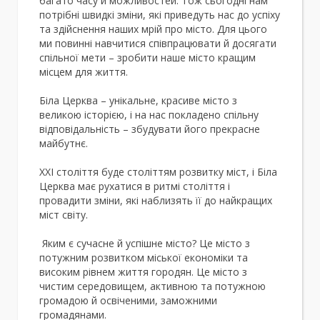
багато часу й можливостей. Тож сьогодні нам
потрібні швидкі зміни, які приведуть нас до успіху
та здійснення наших мрій про місто. Для цього
ми повинні навчитися співпрацювати й досягати
спільної мети – зробити наше місто кращим
місцем для життя.
Біла Церква – унікальне, красиве місто з
великою історією, і на нас покладено спільну
відповідальність – збудувати його прекрасне
майбутнє.
ХХІ століття буде століттям розвитку міст, і Біла
Церква має рухатися в ритмі століття і
провадити зміни, які наблизять її до найкращих
міст світу.
Яким є сучасне й успішне місто? Це місто з
потужним розвитком міської економіки та
високим рівнем життя городян. Це місто з
чистим середовищем, активною та потужною
громадою й освіченими, заможними
громадянами.