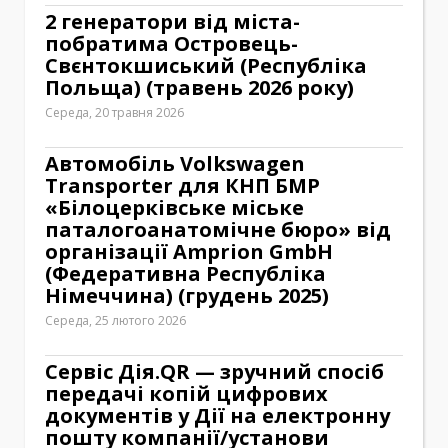
2 генератори від міста-
побратима Островець-
Свєнтокшиський (Республіка
Польща) (травень 2026 року)
Середа, 20 травня 2026
Автомобіль Volkswagen
Transporter для КНП БМР
«Білоцерківське міське
паталогоанатомічне бюро» від
організації Amprion GmbH
(Федеративна Республіка
Німеччина) (грудень 2025)
Середа, 25 лютого 2026
Сервіс Дія.QR — зручний спосіб
передачі копій цифрових
документів у Дії на електронну
пошту компанії/установи