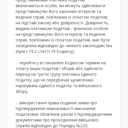
визначаються особи, які можуть здійснювати
представництво його законних інтересів та
ведення справ, пов’язаних із сплатою податків,
на підставі закону або довіреності. Довіреність,
видана платником податків - фізичною особою
на представництво його інтересів та ведення
справ, пов’язаних із сплатою податків, має бути
засвідчена відповідно до чинного законодавства
(пункт 19.2 статті 19 Кодексу);
- перейти у встановлені Кодексом терміни на
сплату інших податків і зборів або здійснити
перехід на третю групу платника єдиного
податку, що не передбачає щомісячних
нарахувань єдиного податку та військового
збору;
- використання права подання заяви про
підтвердження неможливості виконання
податкових обов’язків разом з підтверджуючими
документами про проходження військової
служби відповідно до Порядку №225;