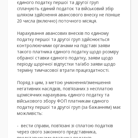
єдиного податку першої та другої груп
сплачують єдиний податок та військовий збір
шляхом здійснення авансового внеску не пізніше
20 числа (включно) поточного місяця.
Нарахування авансових внесків по єдиному
податку першої та другої груп здійснюється
контролюючими органами на підставі заяви
такого платника єдиного податку щодо розміру
обраної ставки єдиного податку, заяви щодо
періоду щорічної відпустки та/або заяви щодо
терміну тимчасової втрати працездатності.
Поряд з цим, з метою уникнення/зменшення
негативних наслідків, пов’язаних з несплатою
щомісячних нарахувань єдиного податку та
військового збору ФОП платникам єдиного
податку першої та другої груп (за бажанням) має
можливість:
- вести справи, пов’язані зі сплатою податків
через свого законного представника,
представниками платника податків