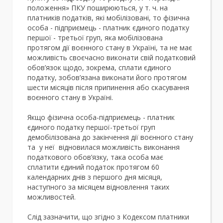
положення» ПКУ поширюються, у т. ч. на
платників податків, які мобілізовані, то фізична
особа - підприємець - платник єдиного податку
першої - третьої груп, яка мобілізована
протягом дії воєнного стану в Україні, та не має
можливість своєчасно виконати свій податковий
обов’язок щодо, зокрема, сплати єдиного
податку, зобов’язана виконати його протягом
шести місяців після припинення або скасування
воєнного стану в Україні.
Якщо фізична особа-підприємець - платник
єдиного податку першої-третьої груп
демобілізована до закінчення дії воєнного стану
та у неї відновилася можливість виконання
податкового обов’язку, така особа має
сплатити єдиний податок протягом 60
календарних днів з першого дня місяця,
наступного за місяцем відновлення таких
можливостей.
Слід зазначити, що згідно з Кодексом платники