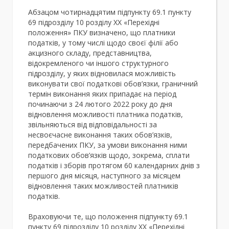
Абзацом чотирнадцятим підпункту 69.1 пункту
69 підрозділу 10 розділу XX «Перехідні
положення» ПКУ визначено, що платники
податків, у тому числі щодо своєї філії або
акцизного складу, представництва,
відокремленого чи іншого структурного
підрозділу, у яких відновилася можливість
виконувати свої податкові обов’язки, граничний
термін виконання яких припадає на період
починаючи з 24 лютого 2022 року до дня
відновлення можливості платника податків,
звільняються від відповідальності за
несвоєчасне виконання таких обов’язків,
передбачених ПКУ, за умови виконання ними
податкових обов’язків щодо, зокрема, сплати
податків і зборів протягом 60 календарних днів з
першого дня місяця, наступного за місяцем
відновлення таких можливостей платників
податків.
Враховуючи те, що положення підпункту 69.1
пункту 69 підрозділу 10 розділу XX «Перехідні