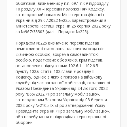
обов’язків, визначених у п.п. 69.1 п.69 підрозділу
10 розділу XX «Перехідні положення» Кодексу,
затверджений наказом Міністерства фінансів
України від 29.07.2022 №225, зареєстрований в
Міністерстві юстиції України 25 серпня 2022 року
за №967/38303 (далі - Порядок №225).
Порядком №225 визначено перелік підстав
неможливості виконання платником податків -
фізичною особою, зокрема самозайнятою
особою, податкових обов’язків, крім підстав,
встановлених підпунктами 102.6.1 - 102.6.5
пункту 102.6 статті 102 глави 9 розділу II
Кодексу, однією з яких є призов на військову
службу під час загальної мобілізації, оголошеної
Указом Президента України від 24 лютого 2022
року №65/2022 «Про загальну мобілізацію»,
затвердженим Законом України від 03 березня
2022 року №2105-ІХ «Про затвердження Указу
Президента України «Про загальну мобілізацію»,
або перебування в підрозділах територіальної
оборони.