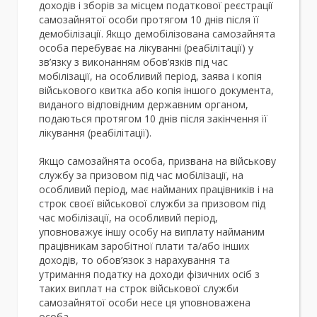
доходів і зборів за місцем податкової реєстрації
самозайнятої особи протягом 10 днів після її
демобілізації. Якщо демобілізована самозайнята
особа перебуває на лікуванні (реабілітації) у
зв’язку з виконанням обов’язків під час
мобілізації, на особливий період, заява і копія
військового квитка або копія іншого документа,
виданого відповідним державним органом,
подаються протягом 10 днів після закінчення її
лікування (реабілітації).
Якщо самозайнята особа, призвана на військову
службу за призовом під час мобілізації, на
особливий період, має найманих працівників і на
строк своєї військової служби за призовом під
час мобілізації, на особливий період,
уповноважує іншу особу на виплату найманим
працівникам заробітної плати та/або інших
доходів, то обов’язок з нарахування та
утримання податку на доходи фізичних осіб з
таких виплат на строк військової служби
самозайнятої особи несе ця уповноважена
особа.